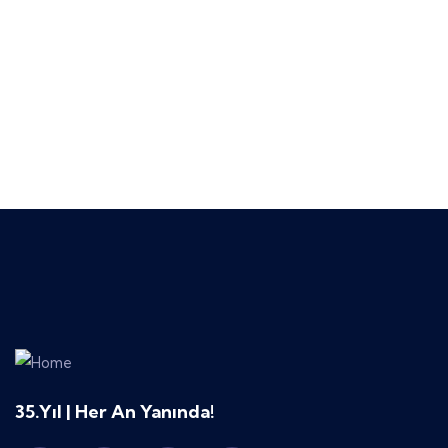
Talk to an expert
+ 1- (246) 333-0089
35.Yıl | Her An Yanında!