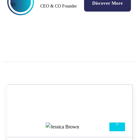
Discover More
CEO & CO Founder
TEAM MEMBERS
Meet our best professional
insurance agents