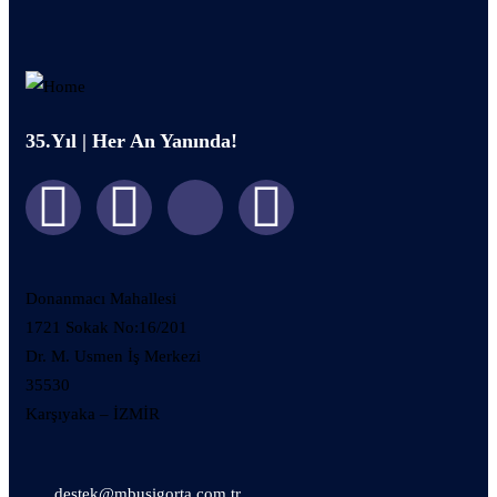
35.Yıl | Her An Yanında!
Donanmacı Mahallesi
1721 Sokak No:16/201
Dr. M. Usmen İş Merkezi
35530
Karşıyaka – İZMİR
destek@mbusigorta.com.tr