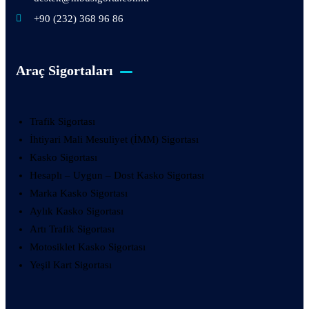
+90 (232) 368 96 86
Araç Sigortaları
Trafik Sigortası
İhtiyari Mali Mesuliyet (İMM) Sigortası
Kasko Sigortası
Hesaplı – Uygun – Dost Kasko Sigortası
Marka Kasko Sigortası
Aylık Kasko Sigortası
Artı Trafik Sigortası
Motosiklet Kasko Sigortası
Yeşil Kart Sigortası