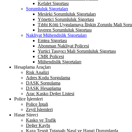
Kefalet Sigortası
Sorumluluk Sigortaları
Mesleki Sorumluluk Sigortaları
Yönetici Sorumluluk Sigortası
Tıbbi Kötü Uygulamaya İlişkin Zorunlu Mali Soru
İşveren Sorumluluk Sigortası
Nakliyat Mühendislik Sigortaları
Emtea Sigortası
Abonman Nakliyat Poliçesi
Yurtiçi Taşıyıcı Mali Sorumluluk Sigortası
CMR Poliçesi
Mühendislik Sigortaları
Hesaplama Araçları
Risk Analizi
Adres Kodu Sorgulama
DASK Sorgulama
DASK Hesaplama
Araç Kasko Değer Listesi
Police İşlemleri
Poliçe İptali
Zeyil İşlemleri
Hasar Süreci
Kasko ve Trafik
Değer Kaybı
Kaza Tespit Tutanağı Nasıl ve Hangi Durumlarda