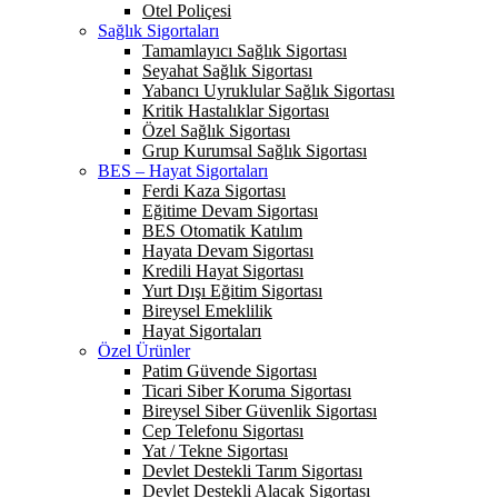
Otel Poliçesi
Sağlık Sigortaları
Tamamlayıcı Sağlık Sigortası
Seyahat Sağlık Sigortası
Yabancı Uyruklular Sağlık Sigortası
Kritik Hastalıklar Sigortası
Özel Sağlık Sigortası
Grup Kurumsal Sağlık Sigortası
BES – Hayat Sigortaları
Ferdi Kaza Sigortası
Eğitime Devam Sigortası
BES Otomatik Katılım
Hayata Devam Sigortası
Kredili Hayat Sigortası
Yurt Dışı Eğitim Sigortası
Bireysel Emeklilik
Hayat Sigortaları
Özel Ürünler
Patim Güvende Sigortası
Ticari Siber Koruma Sigortası
Bireysel Siber Güvenlik Sigortası
Cep Telefonu Sigortası
Yat / Tekne Sigortası
Devlet Destekli Tarım Sigortası
Devlet Destekli Alacak Sigortası