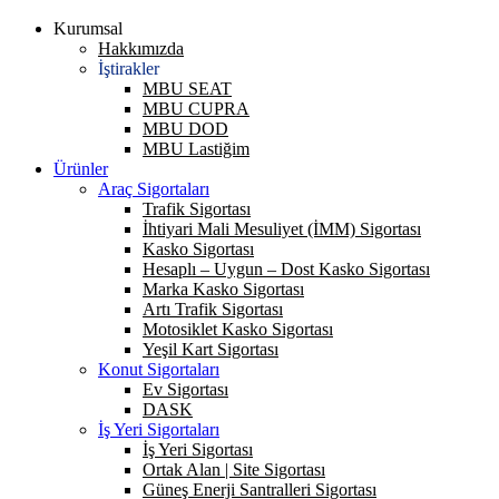
Kurumsal
Hakkımızda
İştirakler
MBU SEAT
MBU CUPRA
MBU DOD
MBU Lastiğim
Ürünler
Araç Sigortaları
Trafik Sigortası
İhtiyari Mali Mesuliyet (İMM) Sigortası
Kasko Sigortası
Hesaplı – Uygun – Dost Kasko Sigortası
Marka Kasko Sigortası
Artı Trafik Sigortası
Motosiklet Kasko Sigortası
Yeşil Kart Sigortası
Konut Sigortaları
Ev Sigortası
DASK
İş Yeri Sigortaları
İş Yeri Sigortası
Ortak Alan | Site Sigortası
Güneş Enerji Santralleri Sigortası