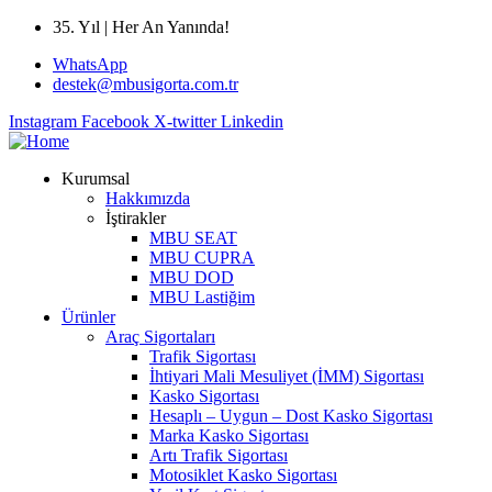
35. Yıl | Her An Yanında!
WhatsApp
destek@mbusigorta.com.tr
Instagram
Facebook
X-twitter
Linkedin
Kurumsal
Hakkımızda
İştirakler
MBU SEAT
MBU CUPRA
MBU DOD
MBU Lastiğim
Ürünler
Araç Sigortaları
Trafik Sigortası
İhtiyari Mali Mesuliyet (İMM) Sigortası
Kasko Sigortası
Hesaplı – Uygun – Dost Kasko Sigortası
Marka Kasko Sigortası
Artı Trafik Sigortası
Motosiklet Kasko Sigortası