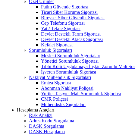
Özel Ürünler
Patim Güvende Sigortası
Ticari Siber Koruma Sigortası
Bireysel Siber Güvenlik Sigortası
Cep Telefonu Sigortası
Yat / Tekne Sigortası
Devlet Destekli Tarım Sigortası
Devlet Destekli Alacak Sigortası
Kefalet Sigortası
Sorumluluk Sigortaları
Mesleki Sorumluluk Sigortaları
Yönetici Sorumluluk Sigortası
Tıbbi Kötü Uygulamaya İlişkin Zorunlu Mali Sor
İşveren Sorumluluk Sigortası
Nakliyat Mühendislik Sigortaları
Emtea Sigortası
Abonman Nakliyat Poliçesi
Yurtiçi Taşıyıcı Mali Sorumluluk Sigortası
CMR Poliçesi
Mühendislik Sigortaları
Hesaplama Araçları
Risk Analizi
Adres Kodu Sorgulama
DASK Sorgulama
DASK Hesaplama