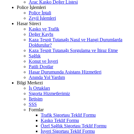
Araç Kasko Değer Listesi
Police İşlemleri
Poliçe İptali
Zeyil İşlemleri
Hasar Süreci
Kasko ve Trafik
Değer Kaybı
Kaza Tespit Tutanağı Nasıl ve Hangi Durumlarda
Doldurulur?
Kaza Tespit Tutanağı Sorgulama ve İtiraz Etme
Sağlık
Konut ve İşyeri
Patili Dostlar
Hasar Durumunda Asistans Hizmetleri
Anında Yol Yardım
Bilgi Merkezi
İş Ortakları
Sigorta Hizmetlerimiz
İletişim
SSS
Formlar
Trafik Sigortası Teklif Formu
Kasko Teklif Formu
Özel Sağlık Sigortası Teklif Formu
İşyeri Sigortası Teklif Formu