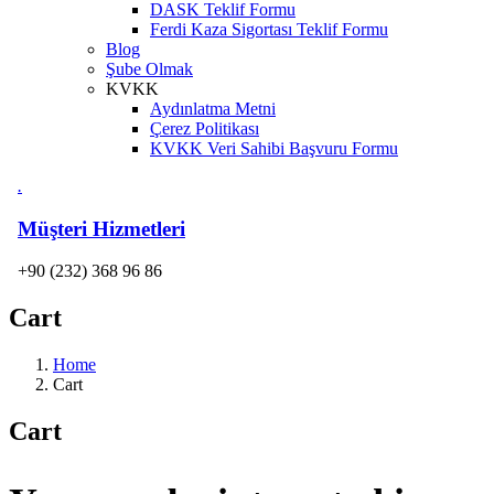
DASK Teklif Formu
Ferdi Kaza Sigortası Teklif Formu
Blog
Şube Olmak
KVKK
Aydınlatma Metni
Çerez Politikası
KVKK Veri Sahibi Başvuru Formu
.
Müşteri Hizmetleri
+90 (232) 368 96 86
Cart
Home
Cart
Cart