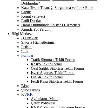
Doldurulur?
Kaza Tespit Tutanağı Sorgulama ve İtiraz Etme
Sağlık
Konut ve İşyeri
Patili Dostlar
Hasar Durumunda Asistans Hizmetleri
Anında Yol Yardım
Bilgi Merkezi
İş Ortakları
Sigorta Hizmetlerimiz
İletişim
SSS
Formlar
Trafik Sigortası Teklif Formu
Kasko Teklif Formu
Özel Sağlık Sigortası Teklif Formu
İşyeri Sigortası Teklif Formu
DASK Teklif Formu
Ferdi Kaza Sigortası Teklif Formu
Blog
Şube Olmak
KVKK
Aydınlatma Metni
Çerez Politikası
KVKK Veri Sahibi Başvuru Formu