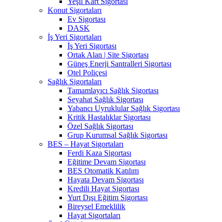
Yeşil Kart Sigortası
Konut Sigortaları
Ev Sigortası
DASK
İş Yeri Sigortaları
İş Yeri Sigortası
Ortak Alan | Site Sigortası
Güneş Enerji Santralleri Sigortası
Otel Poliçesi
Sağlık Sigortaları
Tamamlayıcı Sağlık Sigortası
Seyahat Sağlık Sigortası
Yabancı Uyruklular Sağlık Sigortası
Kritik Hastalıklar Sigortası
Özel Sağlık Sigortası
Grup Kurumsal Sağlık Sigortası
BES – Hayat Sigortaları
Ferdi Kaza Sigortası
Eğitime Devam Sigortası
BES Otomatik Katılım
Hayata Devam Sigortası
Kredili Hayat Sigortası
Yurt Dışı Eğitim Sigortası
Bireysel Emeklilik
Hayat Sigortaları