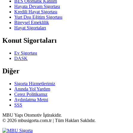
BES Otomatik Katılım
Hayata Devam Sigortası
Kredili Hayat Sigortası
Yurt Dışı Eğitim Sigortası
Bireysel Emeklilik
Hayat Sigortaları
Konut Sigortaları
Ev Sigortası
DASK
Diğer
Sigorta Hizmetlerimiz
Anında Yol Yardım
Çerez Politikamız
Aydınlatma Metni
SSS
MBU Yapı Otomotiv İştirakidir.
© 2026 mbusigorta.com.tr | Tüm Hakları Saklıdır.