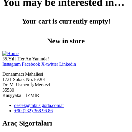
You may be interested in…
Your cart is currently empty!
New in store
35.Yıl | Her An Yanında!
Instagram
Facebook
X-twitter
Linkedin
Donanmacı Mahallesi
1721 Sokak No:16/201
Dr. M. Usmen İş Merkezi
35530
Karşıyaka – İZMİR
destek@mbusigorta.com.tr
+90 (232) 368 96 86
Araç Sigortaları